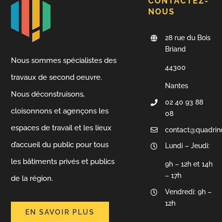
CONTACTEZ-
NOUS
28 rue du Bois
Briand
Nous sommes spécialistes des
44300
travaux de second oeuvre.
Nantes
Nous déconstruisons,
02 40 93 88
cloisonnons et agençons les
08
espaces de travail et les lieux
contact@quadrin
d’accueil du public pour tous
Lundi – Jeudi:
les bâtiments privés et publics
9h – 12h et 14h
– 17h
de la région.
Vendredi: 9h –
12h
EN SAVOIR PLUS